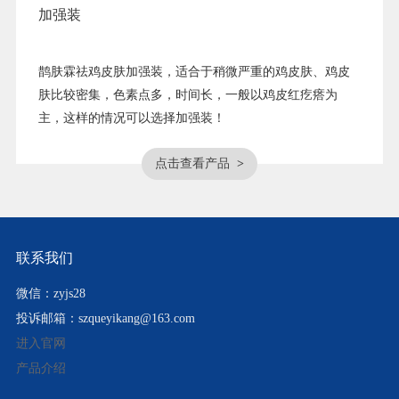
03
加强装
鹊肤霖祛鸡皮肤加强装，适合于稍微严重的鸡皮肤、鸡皮
肤比较密集，色素点多，时间长，一般以鸡皮红疙瘩为
主，这样的情况可以选择加强装！
点击查看产品
>
联系我们
微信：zyjs28
投诉邮箱：szqueyikang@163.com
进入官网
产品介绍