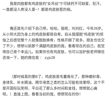
我是四肢都有鸡皮肤的“女吊丝”宁可缺钙不可缺爱，狂汗。
一直都没人疼没人爱~！都是鸡皮肤惹的祸。
俺还是先介绍下自己吧，哈哈。我呢，叫刘红，今年26岁。
从小到大因为身上的鸡皮肤都很自卑。自从我摆脱“鸡皮肤”的烦
恼之后感觉整个人就像脱胎换骨，性格开朗了很多，朋友也信交
了不少，想想以前那个满腿鸡皮肤的我，看看现在的自己，就觉
得自己是个幸运儿。如果你也有鸡皮肤，也可以加护肤老师微信
咨询一下，她的微信是 ： zyjs28
（那时候真的傻B了，鸡皮肤是毛囊角化了，那种磨砂膏、
身体乳、补水精油、精华液类之类的怎么可能有效果呀，这个不
是开国际玩笑呀，平白花了那么多时间和金钱，想想就心痛
呀。）直接上图，看看当初的我，想想现在的你！