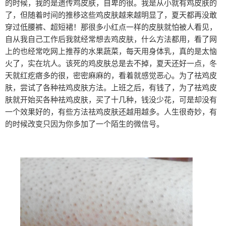
的时候，我的是遗传鸡皮肤，自卑的很。我是从小就有鸡皮肤的
了，但随着时间的推移这些鸡皮肤越来越明显了，夏天都再没敢
穿过低腰裤、超短裙！那很多小红点一样的皮肤就怕被人看见，
自从我自己工作后我就经常想去鸡皮肤，什么方法都用，看了网
上的也经常吃网上推荐的水果蔬菜，每天用身体乳，真的是太恼
火了，实在坑人。该死的鸡皮肤总是去不掉，夏天还好一点，冬
天就红疙瘩多的很，密密麻麻的，看着就感觉恶心。为了祛鸡皮
肤，尝试了各种祛鸡皮肤方法。上班之后，有钱了，为了祛鸡皮
肤就开始买各种祛鸡皮肤，买了十几种，钱没少花，可是却没有
一个效果好的，有些方法祛鸡皮肤还越用越多。人生很奇妙，有
的时候改变只因为你多加了一个陌生的微信号。