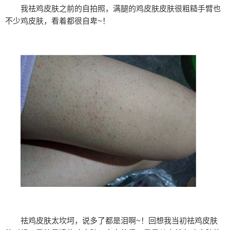
我祛鸡皮肤之前的自拍照，满腿的鸡皮肤皮肤很粗糙手臂也
不少鸡皮肤，看着都很自卑~！
祛鸡皮肤太坎坷，说多了都是泪啊~！回想我当初祛鸡皮肤