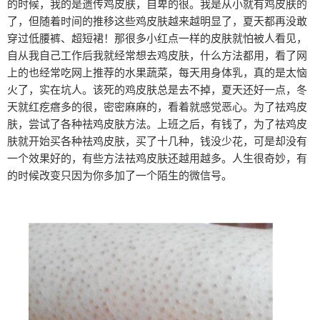
的时候，我的是遗传鸡皮肤，自卑的很。我是从小就有鸡皮肤的
了，但随着时间的推移这些鸡皮肤越来越明显了，夏天都再没敢
穿过低腰裤、超短裙！那很多小红点一样的皮肤就怕被人看见，
自从我自己工作后我就经常想去鸡皮肤，什么方法都用，看了网
上的也经常吃网上推荐的水果蔬菜，每天用身体乳，真的是太恼
火了，实在坑人。该死的鸡皮肤总是去不掉，夏天还好一点，冬
天就红疙瘩多的很，密密麻麻的，看着就感觉恶心。为了祛鸡皮
肤，尝试了各种祛鸡皮肤方法。上班之后，有钱了，为了祛鸡皮
肤就开始买各种祛鸡皮肤，买了十几种，钱没少花，可是却没有
一个效果好的，有些方法祛鸡皮肤还越用越多。人生很奇妙，有
的时候改变只因为你多加了一个陌生的微信号。