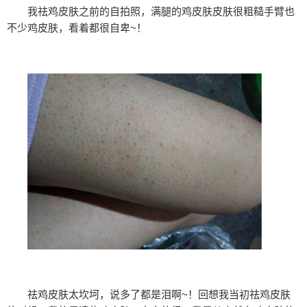
我祛鸡皮肤之前的自拍照，满腿的鸡皮肤皮肤很粗糙手臂也
不少鸡皮肤，看着都很自卑~！
祛鸡皮肤太坎坷，说多了都是泪啊~！回想我当初祛鸡皮肤