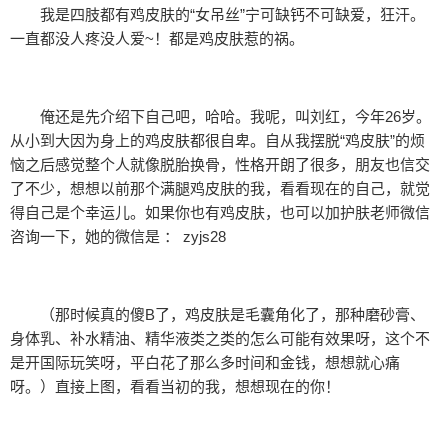
我是四肢都有鸡皮肤的“女吊丝”宁可缺钙不可缺爱，狂汗。
一直都没人疼没人爱~！都是鸡皮肤惹的祸。
俺还是先介绍下自己吧，哈哈。我呢，叫刘红，今年26岁。
从小到大因为身上的鸡皮肤都很自卑。自从我摆脱“鸡皮肤”的烦
恼之后感觉整个人就像脱胎换骨，性格开朗了很多，朋友也信交
了不少，想想以前那个满腿鸡皮肤的我，看看现在的自己，就觉
得自己是个幸运儿。如果你也有鸡皮肤，也可以加护肤老师微信
咨询一下，她的微信是 ： zyjs28
（那时候真的傻B了，鸡皮肤是毛囊角化了，那种磨砂膏、
身体乳、补水精油、精华液类之类的怎么可能有效果呀，这个不
是开国际玩笑呀，平白花了那么多时间和金钱，想想就心痛
呀。）直接上图，看看当初的我，想想现在的你！