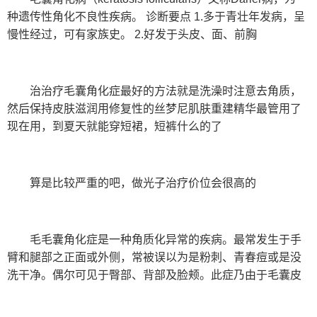
种遗传性角化不良性疾病。 诊断要点 1.多于青壮年发病，呈
慢性经过，可有家族史。 2.好发于头皮、面、前胸
治治疗毛囊角化症最好的方法就是洗澡时注意去角质，
然后保持皮肤滋润用修复性的丝梦尼肌肤重建精华最管用了
现在用，到夏天就能穿短裙，短裤什么的了
算是比较严重的吧，做光子治疗价位会很高的
毛毛囊角化症是一种角质化异常的疾病。最常发生于手
臂和腿部之正面或外侧，常被误以为是粉刺、青春痘或是没
洗干净。偶尔可见于臀部、背部及脸颊。此症乃由于毛囊皮