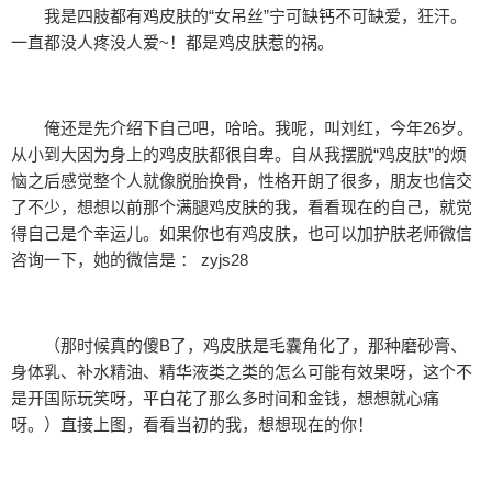
我是四肢都有鸡皮肤的“女吊丝”宁可缺钙不可缺爱，狂汗。
一直都没人疼没人爱~！都是鸡皮肤惹的祸。
俺还是先介绍下自己吧，哈哈。我呢，叫刘红，今年26岁。
从小到大因为身上的鸡皮肤都很自卑。自从我摆脱“鸡皮肤”的烦
恼之后感觉整个人就像脱胎换骨，性格开朗了很多，朋友也信交
了不少，想想以前那个满腿鸡皮肤的我，看看现在的自己，就觉
得自己是个幸运儿。如果你也有鸡皮肤，也可以加护肤老师微信
咨询一下，她的微信是 ： zyjs28
（那时候真的傻B了，鸡皮肤是毛囊角化了，那种磨砂膏、
身体乳、补水精油、精华液类之类的怎么可能有效果呀，这个不
是开国际玩笑呀，平白花了那么多时间和金钱，想想就心痛
呀。）直接上图，看看当初的我，想想现在的你！