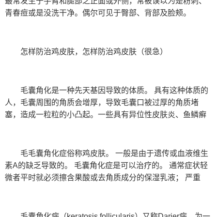
最常发生于手臂和腿部之正面或外侧，常被误以为是粉刺、
青春痘或是没洗干净。偶尔可见于臀部、背部及脸颊。
怎样防治鸡皮肤，怎样防治鸡皮肤（很急）
毛囊角化是一种先天基因导致的体质。 具有这种体质的
人，毛囊周围的角质会增厚，导致毛囊口被过厚的角质堵
塞，造成一粒粒的小凸起。一些具有异位性皮肤炎、鱼鳞癣
毛毛囊角化症俗称鸡皮肤。 一般是由于遗传或血液维生
素A的缺乏导致的。 毛囊角化症是可以治疗的。 通常症状轻
微者平时就必须擦含果酸或去角质成分的保湿乳液； 严重
毛囊角化病（keratosis follicularis）又称Darier病，为一