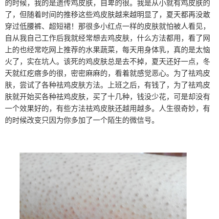
的时候，我的是遗传鸡皮肤，自卑的很。我是从小就有鸡皮肤的
了，但随着时间的推移这些鸡皮肤越来越明显了，夏天都再没敢
穿过低腰裤、超短裙！那很多小红点一样的皮肤就怕被人看见，
自从我自己工作后我就经常想去鸡皮肤，什么方法都用，看了网
上的也经常吃网上推荐的水果蔬菜，每天用身体乳，真的是太恼
火了，实在坑人。该死的鸡皮肤总是去不掉，夏天还好一点，冬
天就红疙瘩多的很，密密麻麻的，看着就感觉恶心。为了祛鸡皮
肤，尝试了各种祛鸡皮肤方法。上班之后，有钱了，为了祛鸡皮
肤就开始买各种祛鸡皮肤，买了十几种，钱没少花，可是却没有
一个效果好的，有些方法祛鸡皮肤还越用越多。人生很奇妙，有
的时候改变只因为你多加了一个陌生的微信号。