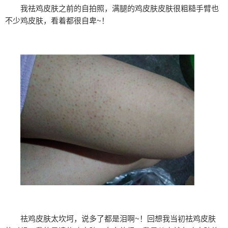
我祛鸡皮肤之前的自拍照，满腿的鸡皮肤皮肤很粗糙手臂也
不少鸡皮肤，看着都很自卑~！
祛鸡皮肤太坎坷，说多了都是泪啊~！回想我当初祛鸡皮肤