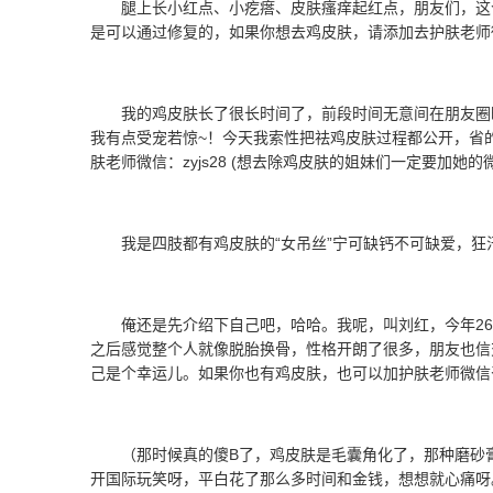
腿上长小红点、小疙瘩、皮肤瘙痒起红点，朋友们，这
是可以通过修复的，如果你想去鸡皮肤，请添加去护肤老师微信 :
我的鸡皮肤长了很长时间了，前段时间无意间在朋友圈
我有点受宠若惊~！今天我索性把祛鸡皮肤过程都公开，省
肤老师微信：zyjs28 (想去除鸡皮肤的姐妹们一定要加她的
我是四肢都有鸡皮肤的“女吊丝”宁可缺钙不可缺爱，狂
俺还是先介绍下自己吧，哈哈。我呢，叫刘红，今年26
之后感觉整个人就像脱胎换骨，性格开朗了很多，朋友也信
己是个幸运儿。如果你也有鸡皮肤，也可以加护肤老师微信咨询一
（那时候真的傻B了，鸡皮肤是毛囊角化了，那种磨砂
开国际玩笑呀，平白花了那么多时间和金钱，想想就心痛呀