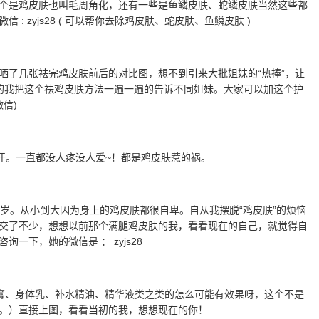
个是鸡皮肤也叫毛周角化，还有一些是鱼鳞皮肤、蛇鳞皮肤当然这些都
 zyjs28 ( 可以帮你去除鸡皮肤、蛇皮肤、鱼鳞皮肤 )
晒了几张祛完鸡皮肤前后的对比图，想不到引来大批姐妹的“热捧”，让
的我把这个祛鸡皮肤方法一遍一遍的告诉不同姐妹。大家可以加这个护
微信)
汗。一直都没人疼没人爱~！都是鸡皮肤惹的祸。
岁。从小到大因为身上的鸡皮肤都很自卑。自从我摆脱“鸡皮肤”的烦恼
交了不少，想想以前那个满腿鸡皮肤的我，看看现在的自己，就觉得自
下，她的微信是 ： zyjs28
膏、身体乳、补水精油、精华液类之类的怎么可能有效果呀，这个不是
。）直接上图，看看当初的我，想想现在的你！