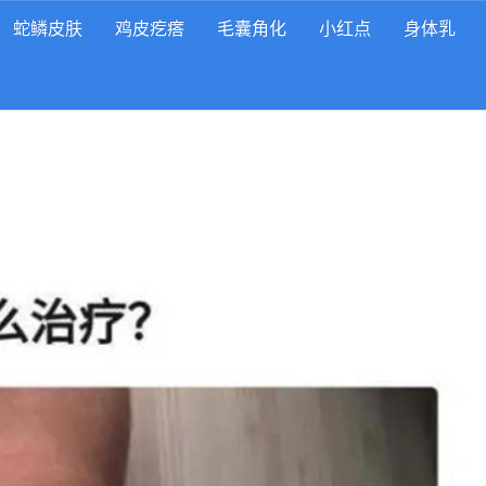
蛇鳞皮肤
鸡皮疙瘩
毛囊角化
小红点
身体乳