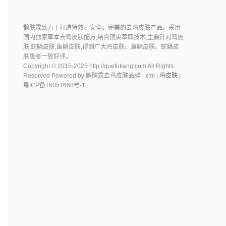
鹊肤霖致力于打造特效、安全、完美的去鸡皮肤产品。采用
国内独家草本去鸡皮肤配方,结合顶尖萃取技术,主要针对鸡皮
肤,蛇鳞皮肤,鱼鳞皮肤,得到广大鸡皮肤、鱼鳞皮肤、蛇鳞皮
肤患者一致好评。
Copyright © 2015-2025 http://quefukang.com All Rights
Reserved Powered by 鹊肤霖去鸡皮肤品牌 ·
xml |
鸡皮肤
|
粤ICP备16051668号-1