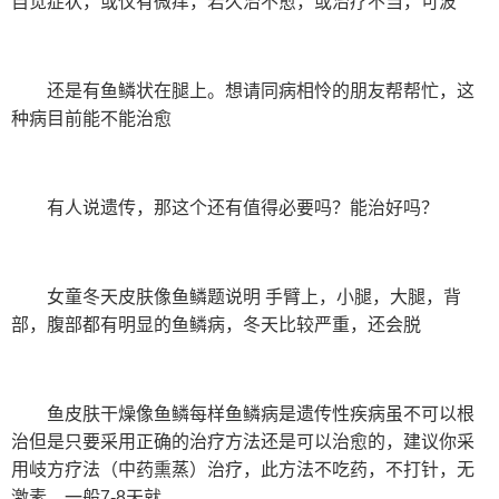
自觉症状，或仅有微痒，若久治不愈，或治疗不当，可波
还是有鱼鳞状在腿上。想请同病相怜的朋友帮帮忙，这
种病目前能不能治愈
有人说遗传，那这个还有值得必要吗？能治好吗？
女童冬天皮肤像鱼鳞题说明 手臂上，小腿，大腿，背
部，腹部都有明显的鱼鳞病，冬天比较严重，还会脱
鱼皮肤干燥像鱼鳞每样鱼鳞病是遗传性疾病虽不可以根
治但是只要采用正确的治疗方法还是可以治愈的，建议你采
用岐方疗法（中药熏蒸）治疗，此方法不吃药，不打针，无
激素，一般7-8天就