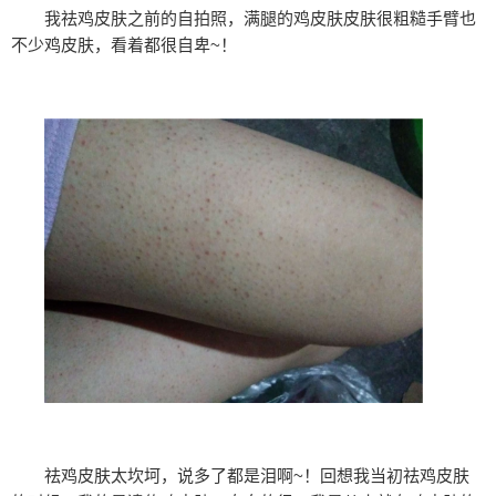
我祛鸡皮肤之前的自拍照，满腿的鸡皮肤皮肤很粗糙手臂也
不少鸡皮肤，看着都很自卑~！
祛鸡皮肤太坎坷，说多了都是泪啊~！回想我当初祛鸡皮肤