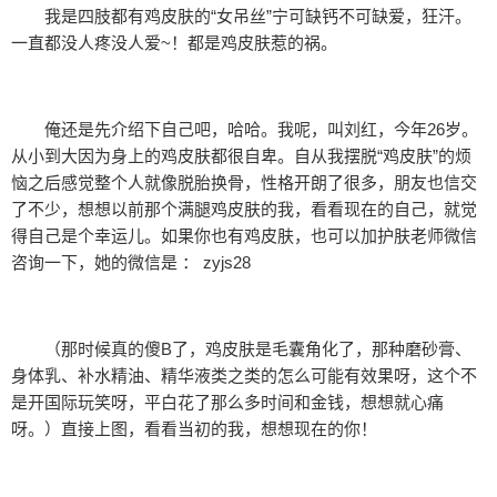
我是四肢都有鸡皮肤的“女吊丝”宁可缺钙不可缺爱，狂汗。
一直都没人疼没人爱~！都是鸡皮肤惹的祸。
俺还是先介绍下自己吧，哈哈。我呢，叫刘红，今年26岁。
从小到大因为身上的鸡皮肤都很自卑。自从我摆脱“鸡皮肤”的烦
恼之后感觉整个人就像脱胎换骨，性格开朗了很多，朋友也信交
了不少，想想以前那个满腿鸡皮肤的我，看看现在的自己，就觉
得自己是个幸运儿。如果你也有鸡皮肤，也可以加护肤老师微信
咨询一下，她的微信是 ： zyjs28
（那时候真的傻B了，鸡皮肤是毛囊角化了，那种磨砂膏、
身体乳、补水精油、精华液类之类的怎么可能有效果呀，这个不
是开国际玩笑呀，平白花了那么多时间和金钱，想想就心痛
呀。）直接上图，看看当初的我，想想现在的你！