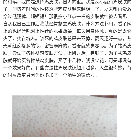
的时候，我的是遗传鸡皮肤，自卑的很。我是从小就有鸡皮肤的
了，但随着时间的推移这些鸡皮肤越来越明显了，夏天都再没敢
穿过低腰裤、超短裙！那很多小红点一样的皮肤就怕被人看见，
自从我自己工作后我就经常想去鸡皮肤，什么方法都用，看了网
上的也经常吃网上推荐的水果蔬菜，每天用身体乳，真的是太恼
火了，实在坑人。该死的鸡皮肤总是去不掉，夏天还好一点，冬
天就红疙瘩多的很，密密麻麻的，看着就感觉恶心。为了祛鸡皮
肤，尝试了各种祛鸡皮肤方法。上班之后，有钱了，为了祛鸡皮
肤就开始买各种祛鸡皮肤，买了十几种，钱没少花，可是却没有
一个效果好的，有些方法祛鸡皮肤还越用越多。人生很奇妙，有
的时候改变只因为你多加了一个陌生的微信号。