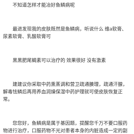
不知道怎样才能冶好鱼鳞病呢
最进发现我的皮肤既然是鱼鳞病，听说什么 维a软膏、
尿素软膏、乳酸软膏可
黑黑肥尾蝎素可以治疗的 效果很好 没有激素
建建议你采取中药熏蒸调和营卫疏通腠理，疏通汗腺，
解毒怯鳞后再用养血润燥保湿中药护理就可使皮肤恢复正
常。
您您好，鱼鳞病是属于基因题，提醒您千万不要口服药
物进行治疗，口服药物不光对患者本身的内脏造成一定的副