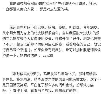
我是四肢都有鸡皮肤的“女吊丝”宁可缺钙不可缺爱，狂汗。
一直都没人疼没人爱~！都是鸡皮肤惹的祸。
俺还是先介绍下自己吧，哈哈。我呢，叫刘红，今年26岁。
从小到大因为身上的鸡皮肤都很自卑。自从我摆脱“鸡皮肤”的烦
恼之后感觉整个人就像脱胎换骨，性格开朗了很多，朋友也信交
了不少，想想以前那个满腿鸡皮肤的我，看看现在的自己，就觉
得自己是个幸运儿。如果你也有鸡皮肤，也可以加护肤老师微信
咨询一下，她的微信是 ： zyjs28
（那时候真的傻B了，鸡皮肤是毛囊角化了，那种磨砂膏、
身体乳、补水精油、精华液类之类的怎么可能有效果呀，这个不
是开国际玩笑呀，平白花了那么多时间和金钱，想想就心痛
呀。）直接上图，看看当初的我，想想现在的你！