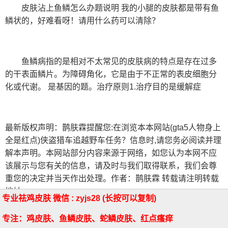
皮肤沾上鱼鳞怎么办题说明 我的小腿的皮肤都是带有鱼
鳞状的，好难看呀！请用什么药可以清除？
鱼鳞病指的是相对不太常见的皮肤病的特点是存在过多
的干表面鳞片。为障碍角化，它是由于不正常的表皮细胞分
化或代谢。 是基因的题。治疗原则1.治疗目的是缓解症
最新版权声明：鹊肤霖提醒您:在浏览本本网站(gta5人物身上
全是红点)侠盗猎车追越野车任务？信息时,请您务必阅读并理
解本声明。本网站部分内容来源于网络，如您认为本网不应
该展示与您有关的信息，请及时与我们取得联系，我们会尊
重您的决定并当天作出处理。作者：鹊肤霖 转载请注明转载
地址
专业祛鸡皮肤
微信 : zyjs28
(长按可以复制)
««
相关文章
相关文章»»
专注：鸡皮肤、鱼鳞皮肤、蛇鳞皮肤、红点瘙痒