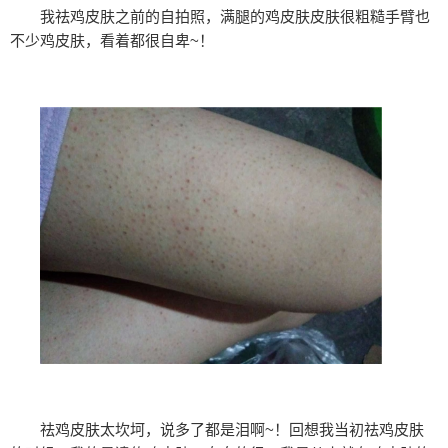
我祛鸡皮肤之前的自拍照，满腿的鸡皮肤皮肤很粗糙手臂也
不少鸡皮肤，看着都很自卑~！
祛鸡皮肤太坎坷，说多了都是泪啊~！回想我当初祛鸡皮肤