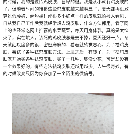
的时候，我的是遗传鸡皮肤，自卑的很。我是从小就有鸡皮肤的
了，但随着时间的推移这些鸡皮肤越来越明显了，夏天都再没敢
穿过低腰裤、超短裙！那很多小红点一样的皮肤就怕被人看见，
自从我自己工作后我就经常想去鸡皮肤，什么方法都用，看了网
上的也经常吃网上推荐的水果蔬菜，每天用身体乳，真的是太恼
火了，实在坑人。该死的鸡皮肤总是去不掉，夏天还好一点，冬
天就红疙瘩多的很，密密麻麻的，看着就感觉恶心。为了祛鸡皮
肤，尝试了各种祛鸡皮肤方法。上班之后，有钱了，为了祛鸡皮
肤就开始买各种祛鸡皮肤，买了十几种，钱没少花，可是却没有
一个效果好的，有些方法祛鸡皮肤还越用越多。人生很奇妙，有
的时候改变只因为你多加了一个陌生的微信号。