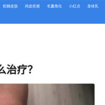
蛇鳞皮肤
鸡皮疙瘩
毛囊角化
小红点
身体乳