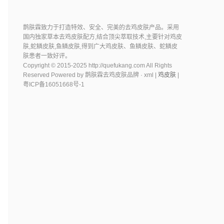
鹊肤霖致力于打造特效、安全、完美的去鸡皮肤产品。采用
国内独家草本去鸡皮肤配方,结合顶尖萃取技术,主要针对鸡皮
肤,蛇鳞皮肤,鱼鳞皮肤,得到广大鸡皮肤、鱼鳞皮肤、蛇鳞皮
肤患者一致好评。
Copyright © 2015-2025 http://quefukang.com All Rights
Reserved Powered by 鹊肤霖去鸡皮肤品牌 ·
xml |
鸡皮肤
|
粤ICP备16051668号-1