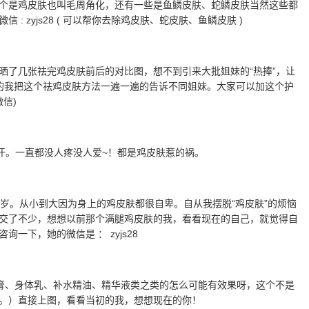
个是鸡皮肤也叫毛周角化，还有一些是鱼鳞皮肤、蛇鳞皮肤当然这些都
 zyjs28 ( 可以帮你去除鸡皮肤、蛇皮肤、鱼鳞皮肤 )
晒了几张祛完鸡皮肤前后的对比图，想不到引来大批姐妹的“热捧”，让
的我把这个祛鸡皮肤方法一遍一遍的告诉不同姐妹。大家可以加这个护
微信)
汗。一直都没人疼没人爱~！都是鸡皮肤惹的祸。
岁。从小到大因为身上的鸡皮肤都很自卑。自从我摆脱“鸡皮肤”的烦恼
交了不少，想想以前那个满腿鸡皮肤的我，看看现在的自己，就觉得自
下，她的微信是 ： zyjs28
膏、身体乳、补水精油、精华液类之类的怎么可能有效果呀，这个不是
。）直接上图，看看当初的我，想想现在的你！