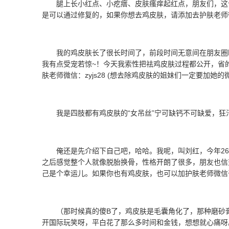
腿上长小红点、小疙瘩、皮肤瘙痒起红点，朋友们，这
是可以通过修复的，如果你想去鸡皮肤，请添加去护肤老师微信 :
我的鸡皮肤长了很长时间了，前段时间无意间在朋友圈
我有点受宠若惊~！今天我索性把祛鸡皮肤过程都公开，省
肤老师微信：zyjs28 (想去除鸡皮肤的姐妹们一定要加她的
我是四肢都有鸡皮肤的“女吊丝”宁可缺钙不可缺爱，狂
俺还是先介绍下自己吧，哈哈。我呢，叫刘红，今年26
之后感觉整个人就像脱胎换骨，性格开朗了很多，朋友也信
己是个幸运儿。如果你也有鸡皮肤，也可以加护肤老师微信咨询一
（那时候真的傻B了，鸡皮肤是毛囊角化了，那种磨砂
开国际玩笑呀，平白花了那么多时间和金钱，想想就心痛呀