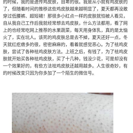
的时候，我的是遗传鸡皮肤，自卑的很。我是从小就有鸡皮肤的
了，但随着时间的推移这些鸡皮肤越来越明显了，夏天都再没敢
穿过低腰裤、超短裙！那很多小红点一样的皮肤就怕被人看见，
自从我自己工作后我就经常想去鸡皮肤，什么方法都用，看了网
上的也经常吃网上推荐的水果蔬菜，每天用身体乳，真的是太恼
火了，实在坑人。该死的鸡皮肤总是去不掉，夏天还好一点，冬
天就红疙瘩多的很，密密麻麻的，看着就感觉恶心。为了祛鸡皮
肤，尝试了各种祛鸡皮肤方法。上班之后，有钱了，为了祛鸡皮
肤就开始买各种祛鸡皮肤，买了十几种，钱没少花，可是却没有
一个效果好的，有些方法祛鸡皮肤还越用越多。人生很奇妙，有
的时候改变只因为你多加了一个陌生的微信号。