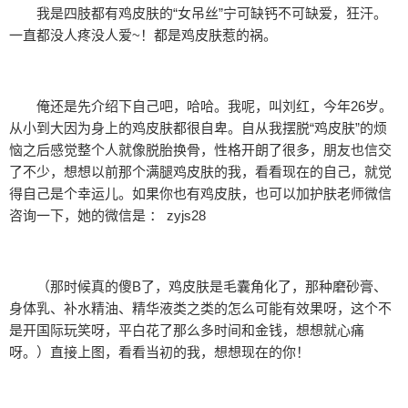
我是四肢都有鸡皮肤的“女吊丝”宁可缺钙不可缺爱，狂汗。
一直都没人疼没人爱~！都是鸡皮肤惹的祸。
俺还是先介绍下自己吧，哈哈。我呢，叫刘红，今年26岁。
从小到大因为身上的鸡皮肤都很自卑。自从我摆脱“鸡皮肤”的烦
恼之后感觉整个人就像脱胎换骨，性格开朗了很多，朋友也信交
了不少，想想以前那个满腿鸡皮肤的我，看看现在的自己，就觉
得自己是个幸运儿。如果你也有鸡皮肤，也可以加护肤老师微信
咨询一下，她的微信是 ： zyjs28
（那时候真的傻B了，鸡皮肤是毛囊角化了，那种磨砂膏、
身体乳、补水精油、精华液类之类的怎么可能有效果呀，这个不
是开国际玩笑呀，平白花了那么多时间和金钱，想想就心痛
呀。）直接上图，看看当初的我，想想现在的你！