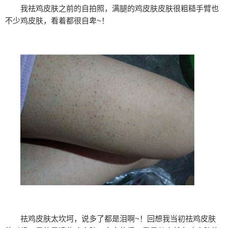
我祛鸡皮肤之前的自拍照，满腿的鸡皮肤皮肤很粗糙手臂也
不少鸡皮肤，看着都很自卑~！
祛鸡皮肤太坎坷，说多了都是泪啊~！回想我当初祛鸡皮肤