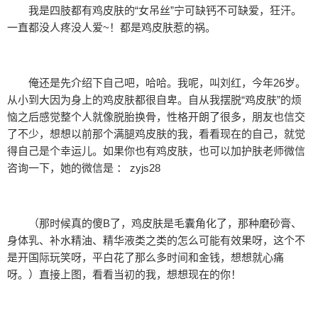
我是四肢都有鸡皮肤的“女吊丝”宁可缺钙不可缺爱，狂汗。
一直都没人疼没人爱~！都是鸡皮肤惹的祸。
俺还是先介绍下自己吧，哈哈。我呢，叫刘红，今年26岁。
从小到大因为身上的鸡皮肤都很自卑。自从我摆脱“鸡皮肤”的烦
恼之后感觉整个人就像脱胎换骨，性格开朗了很多，朋友也信交
了不少，想想以前那个满腿鸡皮肤的我，看看现在的自己，就觉
得自己是个幸运儿。如果你也有鸡皮肤，也可以加护肤老师微信
咨询一下，她的微信是 ： zyjs28
（那时候真的傻B了，鸡皮肤是毛囊角化了，那种磨砂膏、
身体乳、补水精油、精华液类之类的怎么可能有效果呀，这个不
是开国际玩笑呀，平白花了那么多时间和金钱，想想就心痛
呀。）直接上图，看看当初的我，想想现在的你！