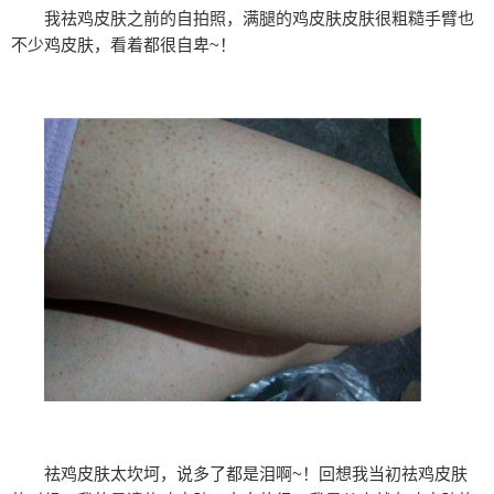
我祛鸡皮肤之前的自拍照，满腿的鸡皮肤皮肤很粗糙手臂也
不少鸡皮肤，看着都很自卑~！
祛鸡皮肤太坎坷，说多了都是泪啊~！回想我当初祛鸡皮肤