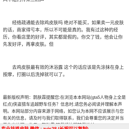
经络疏通能去除鸡皮肤吗 绝对不能买，如果卖一元皮肤
的话，商家得亏本，所以不可能是真的。我有过这种的经
历，你看店里的好评，其实都是假的。你交了钱，他会让你
先发好评，再拿皮肤。但
去鸡皮肤最有效的沐浴露 这个的话应该是先涂抹在身上
按摩，打圈以后洗掉就可以了。
最新版权声明：鹊肤霖提醒您:在浏览本本网站(gta5人物身上全是
红点)侠盗猎车追越野车任务？信息时,请您务必阅读并理解本声
明。本网站部分内容来源于网络，如您认为本网不应该展示与您
有关的信息，请及时与我们取得联系，我们会尊重您的决定并当
天作出处理。作者：鹊肤霖 转载请注明转载地址
专业祛鸡皮肤
微信 : zyjs28
(长按可以复制)