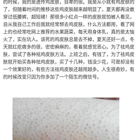
的时候，我的是遗传鸡皮肤，自卑的很。我是从小就有鸡皮肤的
了，但随着时间的推移这些鸡皮肤越来越明显了，夏天都再没敢
穿过低腰裤、超短裙！那很多小红点一样的皮肤就怕被人看见，
自从我自己工作后我就经常想去鸡皮肤，什么方法都用，看了网
上的也经常吃网上推荐的水果蔬菜，每天用身体乳，真的是太恼
火了，实在坑人。该死的鸡皮肤总是去不掉，夏天还好一点，冬
天就红疙瘩多的很，密密麻麻的，看着就感觉恶心。为了祛鸡皮
肤，尝试了各种祛鸡皮肤方法。上班之后，有钱了，为了祛鸡皮
肤就开始买各种祛鸡皮肤，买了十几种，钱没少花，可是却没有
一个效果好的，有些方法祛鸡皮肤还越用越多。人生很奇妙，有
的时候改变只因为你多加了一个陌生的微信号。