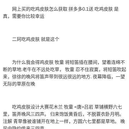
网上买的吃鸡皮肤怎么获取 拼多多0.1送 吃鸡皮肤 是
真，需要你比较幸运
二珂吃鸡皮肤 就是这个
为什么我会得鸡皮肤 牧童 将短笛插在腰间，望着连绵不
断的草地.老牛在不远处吃草， 牧童 忍不住寂寞，将短笛吹起
来，徐徐的晚风将笛声带到很远很远的地方. 夜幕降临，一望
无际的草原在晚
吃鸡皮肤设计大赛花木兰 牧童 <唐>吕岩 草铺横野六七
里，笛弄晚风三四声。 归来饱饭黄昏后，不脱蓑衣卧月明。
注解 青草像被谁铺开在地上一样，方圆六七里都是草地。 晚
风中隐约传来三四声