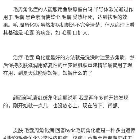
毛周角化症的人能服用鱼胶原蛋白吗 半导体激光通过作
用于 毛囊 黑色素而使整个 毛囊 受热坏死，达到祛毛的效
果。毛 周角化病 虽然发病机制还不完全清楚，但从病理上看
其基础是 毛囊 的病变，如 毛囊 口扩大、
治疗 毛囊 角化症最好的方法就是洗澡时注意去角质，然
后保持皮肤滋润用修复性的丝梦尼肌肤重建精华最管用了现
在用，到夏天就能穿短裙，短裤什么的了
颜面部毛囊红斑角化症题说明 我是两年多前开始发现
的，刚开始就一点儿，也没放心上，现在腋下、背部、
皮肤 毛囊周角化病 回者hydc毛周角化症是一种多由遗传
引起的毛囊角化异常性皮肤病。该病儿童期至青春期皮肤干