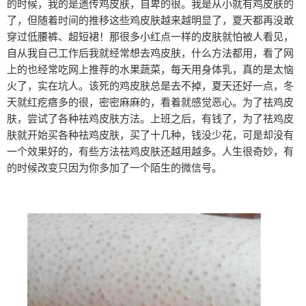
的时候，我的是遗传鸡皮肤，自卑的很。我是从小就有鸡皮肤的
了，但随着时间的推移这些鸡皮肤越来越明显了，夏天都再没敢
穿过低腰裤、超短裙！那很多小红点一样的皮肤就怕被人看见，
自从我自己工作后我就经常想去鸡皮肤，什么方法都用，看了网
上的也经常吃网上推荐的水果蔬菜，每天用身体乳，真的是太恼
火了，实在坑人。该死的鸡皮肤总是去不掉，夏天还好一点，冬
天就红疙瘩多的很，密密麻麻的，看着就感觉恶心。为了祛鸡皮
肤，尝试了各种祛鸡皮肤方法。上班之后，有钱了，为了祛鸡皮
肤就开始买各种祛鸡皮肤，买了十几种，钱没少花，可是却没有
一个效果好的，有些方法祛鸡皮肤还越用越多。人生很奇妙，有
的时候改变只因为你多加了一个陌生的微信号。