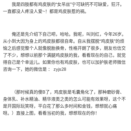
我是四肢都有鸡皮肤的“女吊丝”宁可缺钙不可缺爱，狂汗。
一直都没人疼没人爱~！都是鸡皮肤惹的祸。
俺还是先介绍下自己吧，哈哈。我呢，叫刘红，今年26岁。
从小到大因为身上的鸡皮肤都很自卑。自从我摆脱“鸡皮肤”的烦
恼之后感觉整个人就像脱胎换骨，性格开朗了很多，朋友也信交
了不少，想想以前那个满腿鸡皮肤的我，看看现在的自己，就觉
得自己是个幸运儿。如果你也有鸡皮肤，也可以加护肤老师微信
咨询一下，她的微信是 ： zyjs28
（那时候真的傻B了，鸡皮肤是毛囊角化了，那种磨砂膏、
身体乳、补水精油、精华液类之类的怎么可能有效果呀，这个不
是开国际玩笑呀，平白花了那么多时间和金钱，想想就心痛
呀。）直接上图，看看当初的我，想想现在的你！