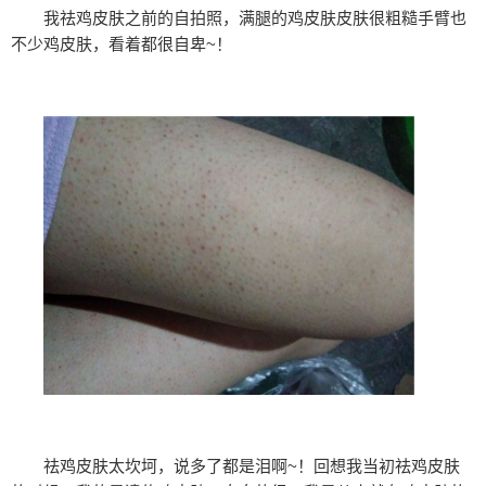
我祛鸡皮肤之前的自拍照，满腿的鸡皮肤皮肤很粗糙手臂也
不少鸡皮肤，看着都很自卑~！
祛鸡皮肤太坎坷，说多了都是泪啊~！回想我当初祛鸡皮肤