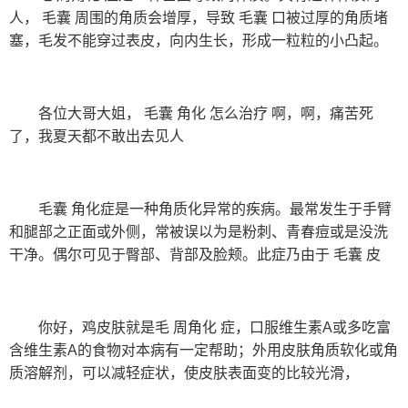
人， 毛囊 周围的角质会增厚，导致 毛囊 口被过厚的角质堵
塞，毛发不能穿过表皮，向内生长，形成一粒粒的小凸起。
各位大哥大姐， 毛囊 角化 怎么治疗 啊，啊，痛苦死
了，我夏天都不敢出去见人
毛囊 角化症是一种角质化异常的疾病。最常发生于手臂
和腿部之正面或外侧，常被误以为是粉刺、青春痘或是没洗
干净。偶尔可见于臀部、背部及脸颊。此症乃由于 毛囊 皮
你好，鸡皮肤就是毛 周角化 症，口服维生素A或多吃富
含维生素A的食物对本病有一定帮助；外用皮肤角质软化或角
质溶解剂，可以减轻症状，使皮肤表面变的比较光滑，