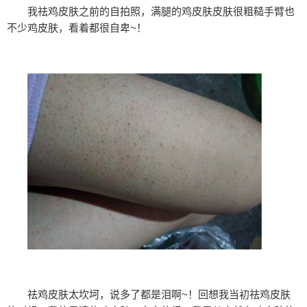
我祛鸡皮肤之前的自拍照，满腿的鸡皮肤皮肤很粗糙手臂也
不少鸡皮肤，看着都很自卑~！
祛鸡皮肤太坎坷，说多了都是泪啊~！回想我当初祛鸡皮肤