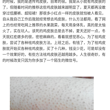
的时候，我的是遗传鸡皮肤，自卑的很。我是从小就有鸡皮肤的
了，但随着时间的推移这些鸡皮肤越来越明显了，夏天都再没敢
穿过低腰裤、超短裙！那很多小红点一样的皮肤就怕被人看见，
自从我自己工作后我就经常想去鸡皮肤，什么方法都用，看了网
上的也经常吃网上推荐的水果蔬菜，每天用身体乳，真的是太恼
火了，实在坑人。该死的鸡皮肤总是去不掉，夏天还好一点，冬
天就红疙瘩多的很，密密麻麻的，看着就感觉恶心。为了祛鸡皮
肤，尝试了各种祛鸡皮肤方法。上班之后，有钱了，为了祛鸡皮
肤就开始买各种祛鸡皮肤，买了十几种，钱没少花，可是却没有
一个效果好的，有些方法祛鸡皮肤还越用越多。人生很奇妙，有
的时候改变只因为你多加了一个陌生的微信号。