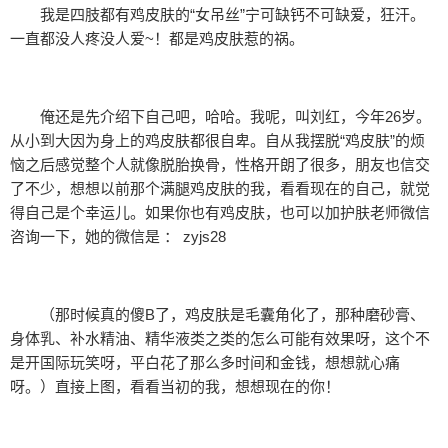
我是四肢都有鸡皮肤的“女吊丝”宁可缺钙不可缺爱，狂汗。
一直都没人疼没人爱~！都是鸡皮肤惹的祸。
俺还是先介绍下自己吧，哈哈。我呢，叫刘红，今年26岁。
从小到大因为身上的鸡皮肤都很自卑。自从我摆脱“鸡皮肤”的烦
恼之后感觉整个人就像脱胎换骨，性格开朗了很多，朋友也信交
了不少，想想以前那个满腿鸡皮肤的我，看看现在的自己，就觉
得自己是个幸运儿。如果你也有鸡皮肤，也可以加护肤老师微信
咨询一下，她的微信是 ： zyjs28
（那时候真的傻B了，鸡皮肤是毛囊角化了，那种磨砂膏、
身体乳、补水精油、精华液类之类的怎么可能有效果呀，这个不
是开国际玩笑呀，平白花了那么多时间和金钱，想想就心痛
呀。）直接上图，看看当初的我，想想现在的你！